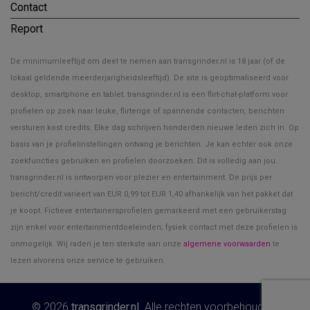
Contact
Report
De minimumleeftijd om deel te nemen aan transgrinder.nl is 18 jaar (of de
lokaal geldende meerderjarigheidsleeftijd). De site is geoptimaliseerd voor
desktop, smartphone en tablet. transgrinder.nl is een flirt-chat-platform voor
profielen op zoek naar leuke, flirterige of spannende contacten, berichten
versturen kost credits. Elke dag schrijven honderden nieuwe leden zich in. Op
basis van je profielinstellingen ontvang je berichten. Je kan echter ook onze
zoekfuncties gebruiken en profielen doorzoeken. Dit is volledig aan jou.
transgrinder.nl is ontworpen voor plezier en entertainment. De prijs per
bericht/credit varieert van EUR 0,99 tot EUR 1,40 afhankelijk van het pakket dat
je koopt. Fictieve entertainersprofielen gemarkeerd met een gebruikerstag
zijn enkel voor entertainmentdoeleinden; fysiek contact met deze profielen is
onmogelijk. Wij raden je ten sterkste aan onze
algemene voorwaarden
te
lezen alvorens onze service te gebruiken.
© 2026
transgrinder.nl
. Alle rechten voorbehouden.